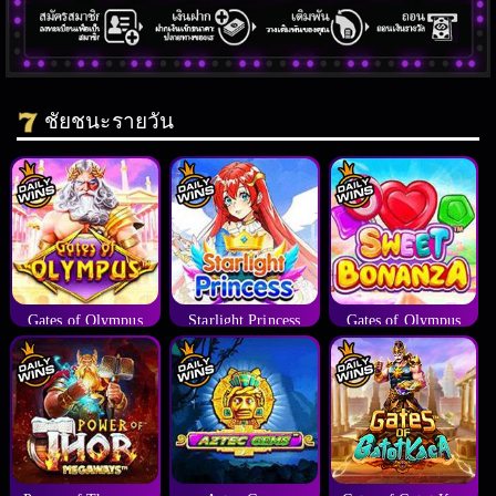
ชัยชนะรายวัน
Gates of Olympus
Starlight Princess
Gates of Olympus