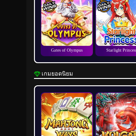
Gates of Olympus
Starlight Princes
เกมยอดนิยม