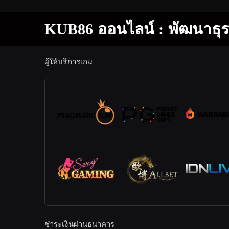
KUB86 ออนไลน์ : พัฒนาธุร
ผู้ให้บริการเกม
ชำระเงินผ่านธนาคาร