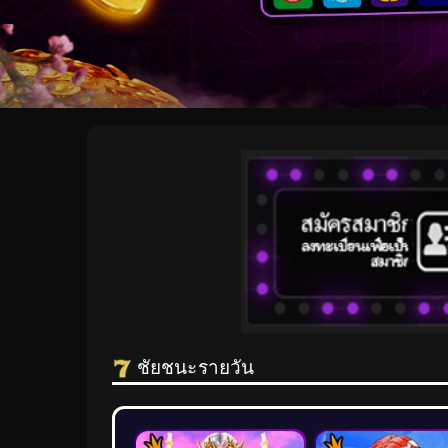
ชัยชนะรายวัน